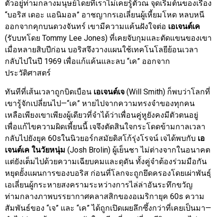
ตัวอยู่ท่ามกลางมนุษย์โดยที่เราไม่เคยรู้ตัวณ จุดเริ่มต้นของเรื่อง
“บอริส เดอะ แอนิมอล” อาชญากรเอเลี่ยนผู้เหี้ยมโหด หลบหนี
ออกจากคุกบนดวงจันทร์ เขามีความแค้นฝังใจต่อ
เอเจนต์เค
(รับบทโดย Tommy Lee Jones) ที่เคยจับกุมและตัดแขนของเขา
เมื่อหลายสิบปีก่อน บอริสจึงวางแผนใช้เทคโนโลยีย้อนเวลา
กลับไปในปี 1969 เพื่อแก้แค้นและลบ “เค” ออกจาก
ประวัติศาสตร์
ทันทีที่เส้นเวลาถูกบิดเบือน
เอเจนต์เจ
(Will Smith) ก็พบว่าโลกที่
เขารู้จักเปลี่ยนไป—“เค” หายไปจากความทรงจำของทุกคน
เหลือเพียงเขาเพียงผู้เดียวที่จำได้ว่าเพื่อนคู่หูยังคงมีตัวตนอยู่
เพื่อแก้ไขความผิดเพี้ยนนี้ เจจึงตัดสินใจกระโดดข้ามกาลเวลา
กลับไปยังยุค 60sในนิวยอร์กสมัยดิสโก้รุ่งโรจน์ เจได้พบกับ
เอ
เจนต์เค ในวัยหนุ่ม
(Josh Brolin) ผู้เย็นชา ไม่ต่างจากในอนาคต
แต่ยังเต็มไปด้วยความเฉียบคมและดุดัน ทั้งคู่จำต้องร่วมมือกัน
หยุดยั้งแผนการของบอริส ก่อนที่โลกจะถูกยึดครองโดยเผ่าพันธุ์
เอเลี่ยนผู้กระหายสงครามระหว่างการไล่ล่าอันระทึกขวัญ
ท่ามกลางภาพบรรยากาศคลาสสิกของอเมริกายุค 60s ความ
สัมพันธ์ของ “เจ” และ “เค” ได้ถูกเปิดเผยลึกซึ้งกว่าที่เคยเป็นมา—