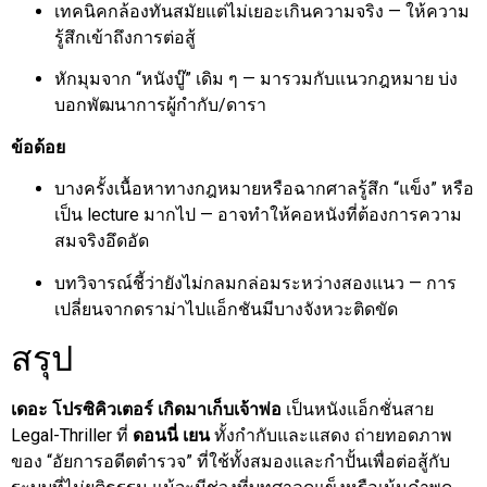
เทคนิคกล้องทันสมัยแต่ไม่เยอะเกินความจริง — ให้ความ
รู้สึกเข้าถึงการต่อสู้
หักมุมจาก “หนังบู๊” เดิม ๆ — มารวมกับแนวกฎหมาย บ่ง
บอกพัฒนาการผู้กำกับ/ดารา
ข้อด้อย
บางครั้งเนื้อหาทางกฎหมายหรือฉากศาลรู้สึก “แข็ง” หรือ
เป็น lecture มากไป — อาจทำให้คอหนังที่ต้องการความ
สมจริงอึดอัด
บทวิจารณ์ชี้ว่ายังไม่กลมกล่อมระหว่างสองแนว — การ
เปลี่ยนจากดราม่าไปแอ็กชันมีบางจังหวะติดขัด
สรุป
เดอะ โปรซิคิวเตอร์ เกิดมาเก็บเจ้าพ่อ
เป็นหนังแอ็กชั่นสาย
Legal-Thriller ที่
ดอนนี่ เยน
ทั้งกำกับและแสดง ถ่ายทอดภาพ
ของ “อัยการอดีตตำรวจ” ที่ใช้ทั้งสมองและกำปั้นเพื่อต่อสู้กับ