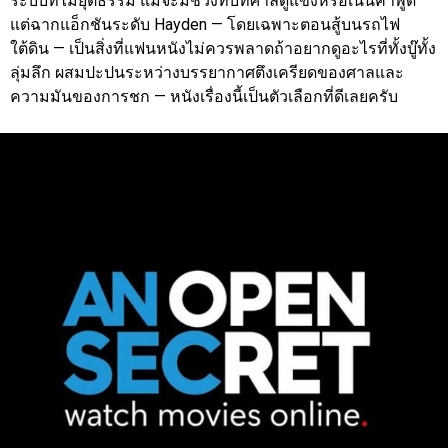
ระบบที่ไม่ยุติธรรม แม้จะมีช่วงที่บทศาลดูแข็งหรือเน้นคำพูด
แต่ฉากแอ็กชันระดับ Hayden — โดยเฉพาะตอนสู้บนรถไฟ
ใต้ดิน — เป็นสิ่งที่แฟนหนังไม่ควรพลาดถ้าอยากดูอะไรที่ทั้งบู๊ทั้ง
ลุ่มลึก ผสมปะปนระหว่างบรรยากาศตึงเครียดของศาลและ
ความมันของการชก — หนังเรื่องนี้เป็นตัวเลือกที่ดีเลยครับ