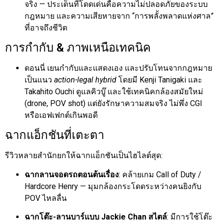
จริง — ประเด็นที่โดดเด่นคือความไม่ปลอดภัยของระบบ
กฎหมาย และความเสียหายจาก “การพลั้งพลาดแห่งศาล”
ที่อาจถึงชีวิต
การกำกับ & ภาพเหนือเทคนิค
ดอนนี่ เยนกำกับและแสดงเอง และปรับโทนจากกฎหมาย
เป็นแนว
action-legal hybrid
โดยมี Kenji Tanigaki และ
Takahito Ouchi ดูแลคิวบู๊ และใช้เทคนิคกล้องสมัยใหม่
(drone, POV shot) แต่ยังรักษาความสมจริง ไม่พึ่ง CGI
หรือเอฟเฟกต์เกินพอดี
ฉากแอ็กชันที่เตะตา
รีวิวหลายสำนักยกให้ฉากแอ็กชันเป็นไฮไลต์สุด:
ฉากลานจอดรถตอนต้นเรื่อง
: คล้ายเกม Call of Duty /
Hardcore Henry — มุมกล้องกระโดดระหว่างคนยิงกับ
POV ไหลลื่น
ฉากโต๊ะ-ลานบาร์แบบ Jackie Chan สไตล์
: มีการใช้โต๊ะ