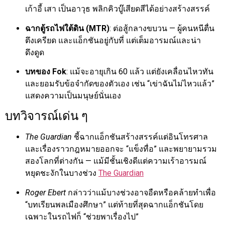
เก้าอี้ เสา เป็นอาวุธ พลิกคิวบู๊เสียดสีได้อย่างสร้างสรรค์
ฉากตู้รถไฟใต้ดิน (MTR)
: ต่อสู้กลางขบวน — ผู้คนหนีตื่น
ตึงเครียด และแอ็กชันอยู่กับที่ แต่เต็มอารมณ์และน่า
ดึงดูด
บทของ Fok
: แม้จะอายุเกิน 60 แล้ว แต่ยังเคลื่อนไหวทัน
และยอมรับข้อจำกัดของตัวเอง เช่น “เข่าฉันไม่ไหวแล้ว”
แสดงความเป็นมนุษย์นั่นเอง
บทวิจารณ์เด่น ๆ
The Guardian
ชี้ฉากแอ็กชันสร้างสรรค์แต่อินโทรศาล
และเรื่องราวกฎหมายออกจะ “แข็งทื่อ” และพยายามรวม
สองโลกที่ต่างกัน — แม้มีชั้นเชิงดีแต่ความเร้าอารมณ์
หยุดชะงักในบางช่วง
The Guardian
Roger Ebert
กล่าวว่าแม้บางช่วงอาจอืดหรือคล้ายทำเพื่อ
“บทเรียนพลเมืองศึกษา” แต่ท้ายที่สุดฉากแอ็กชันโดย
เฉพาะในรถไฟก็ “ช่วยพาเรื่องไป”